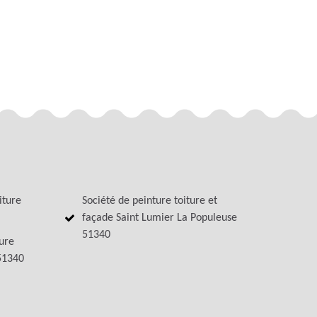
iture
Société de peinture toiture et
façade Saint Lumier La Populeuse
51340
ture
51340