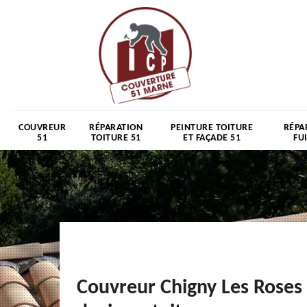
COUVREUR
RÉPARATION
PEINTURE TOITURE
RÉPA
51
TOITURE 51
ET FAÇADE 51
FU
Couvreur Chigny Les Roses