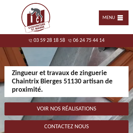
MENU
03 59 28 18 58
06 24 75 44 14
Zingueur et travaux de zinguerie
Chaintrix Bierges 51130 artisan de
proximité.
VOIR NOS RÉALISATIONS
CONTACTEZ NOUS