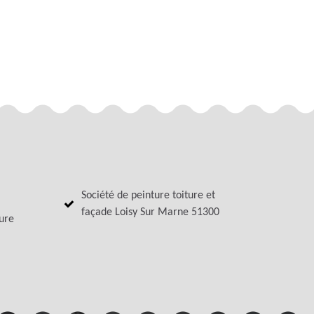
Société de peinture toiture et
façade Loisy Sur Marne 51300
ture