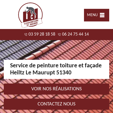
MENU
03 59 28 18 58
06 24 75 44 14
Service de peinture toiture et façade
Heiltz Le Maurupt 51340
VOIR NOS RÉALISATIONS
CONTACTEZ NOUS