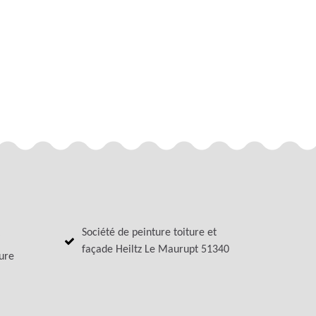
Société de peinture toiture et
façade Heiltz Le Maurupt 51340
ture