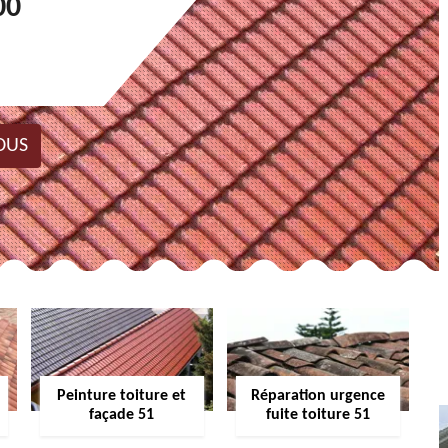
00
OUS
Peinture toiture et
Réparation urgence
façade 51
fuite toiture 51