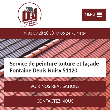
MENU
03 59 28 18 58
06 24 75 44 14
Service de peinture toiture et façade
Fontaine Denis Nuisy 51120
VOIR NOS RÉALISATIONS
CONTACTEZ NOUS