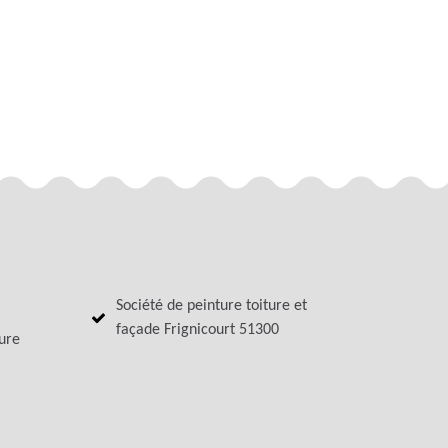
Société de peinture toiture et
façade Frignicourt 51300
ture