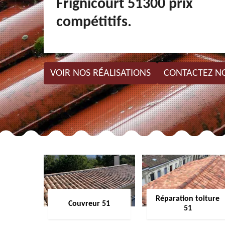
Frignicourt 51300 prix
compétitifs.
VOIR NOS RÉALISATIONS
CONTACTEZ N
Réparation toiture
Couvreur 51
51