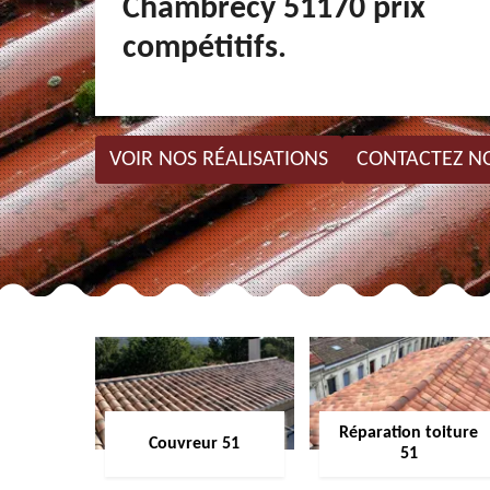
Chambrecy 51170 prix
compétitifs.
VOIR NOS RÉALISATIONS
CONTACTEZ N
Réparation toiture
Couvreur 51
51