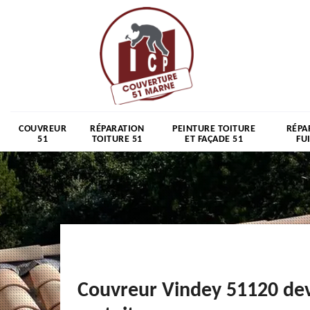
COUVREUR
RÉPARATION
PEINTURE TOITURE
RÉPA
51
TOITURE 51
ET FAÇADE 51
FU
Couvreur Vindey 51120 dev