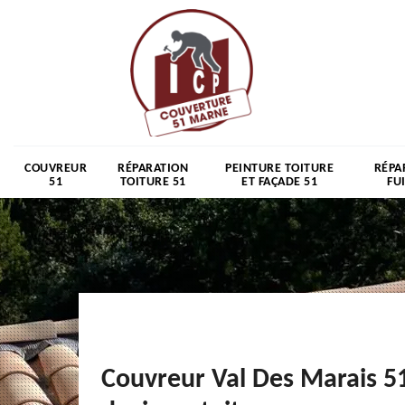
COUVREUR
RÉPARATION
PEINTURE TOITURE
RÉPA
51
TOITURE 51
ET FAÇADE 51
FU
Couvreur Val Des Marais 5