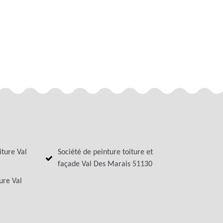
iture Val
Société de peinture toiture et
façade Val Des Marais 51130
ure Val