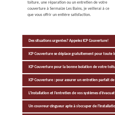
toiture, une réparation ou un entretien de votre
couverture à Sermaize Les Bains, je veillerai à ce
que vous offrir un entière satisfaction.
Des situations urgentes? Appelez ICP Couverture!
ICP Couverture se déplace gratuitement pour toute i
ICP Couverture pour la bonne isolation de votre toit
ICP Couverture : pour assurer un entretien parfait de 
L’installation et l’entretien de vos systèmes d’évacua
Un couvreur-zingueur apte à s’occuper de l’installati