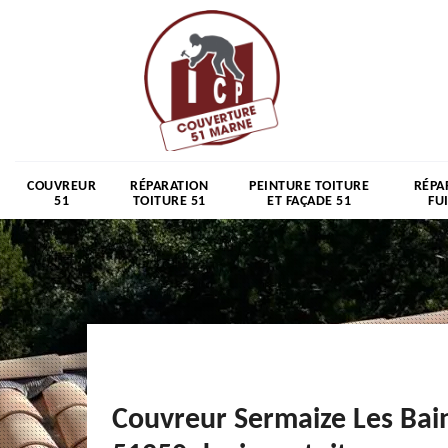
COUVREUR
RÉPARATION
PEINTURE TOITURE
RÉPA
51
TOITURE 51
ET FAÇADE 51
FU
Couvreur Sermaize Les Bai