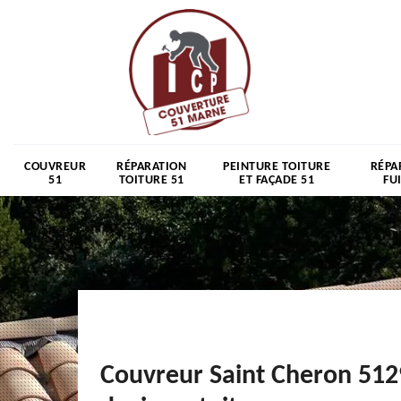
COUVREUR
RÉPARATION
PEINTURE TOITURE
RÉPA
51
TOITURE 51
ET FAÇADE 51
FU
Couvreur Saint Cheron 51