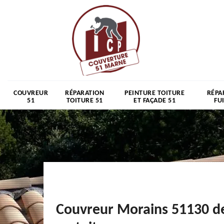
COUVREUR
RÉPARATION
PEINTURE TOITURE
RÉPA
51
TOITURE 51
ET FAÇADE 51
FU
Couvreur Morains 51130 d