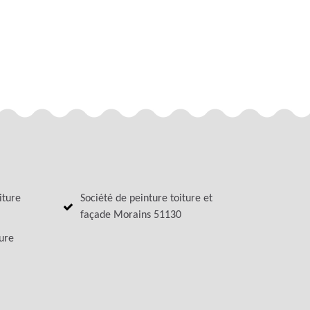
iture
Société de peinture toiture et
façade Morains 51130
ture