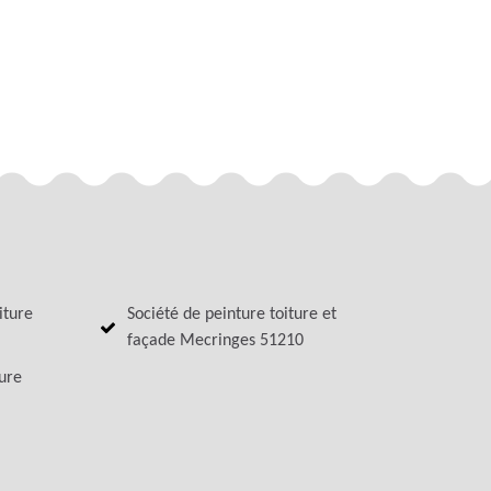
iture
Société de peinture toiture et
façade Mecringes 51210
ture