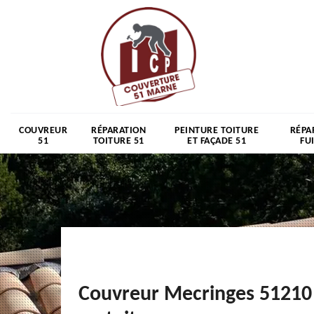
COUVREUR
RÉPARATION
PEINTURE TOITURE
RÉPA
51
TOITURE 51
ET FAÇADE 51
FU
Couvreur Mecringes 51210