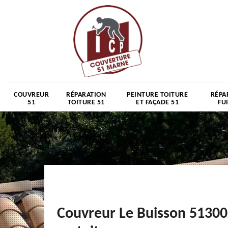
COUVREUR
RÉPARATION
PEINTURE TOITURE
RÉPA
51
TOITURE 51
ET FAÇADE 51
FU
Couvreur Le Buisson 51300