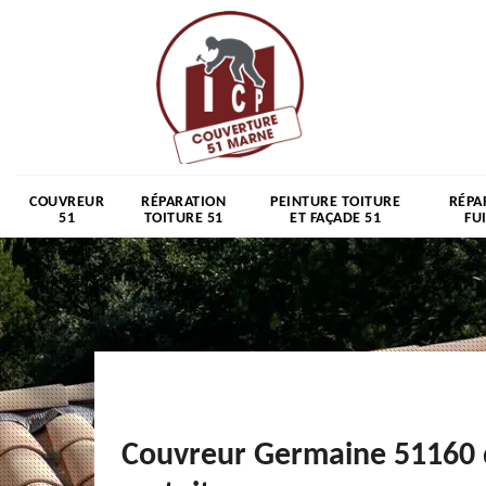
COUVREUR
RÉPARATION
PEINTURE TOITURE
RÉPA
51
TOITURE 51
ET FAÇADE 51
FU
Couvreur Germaine 51160 