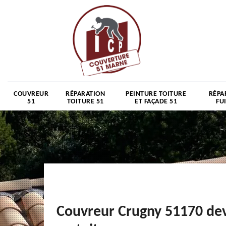
COUVREUR
RÉPARATION
PEINTURE TOITURE
RÉPA
51
TOITURE 51
ET FAÇADE 51
FU
Couvreur Crugny 51170 dev