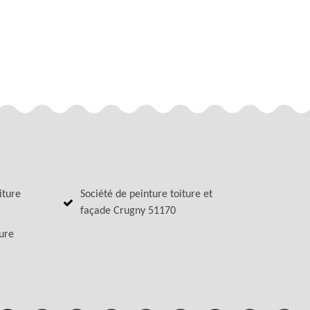
iture
Société de peinture toiture et
façade Crugny 51170
ture