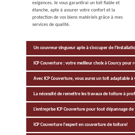
exigences. Je vous garantirai un toit fiable et
étanche, apte à assurer votre confort et la
protection de vos biens matériels grâce à mes
services de qualité.
Un couvreur-zingueur apte à s’occuper de l’installati
ICP Couverture : votre meilleur choix à Courcy pour 
Avec ICP Couverture, vous aurez un toit adaptable 
La nécessité de remettre les travaux de toiture à pro
L’entreprise ICP Couverture pour tout dépannage de 
ICP Couverture l'expert en couverture de toiture!