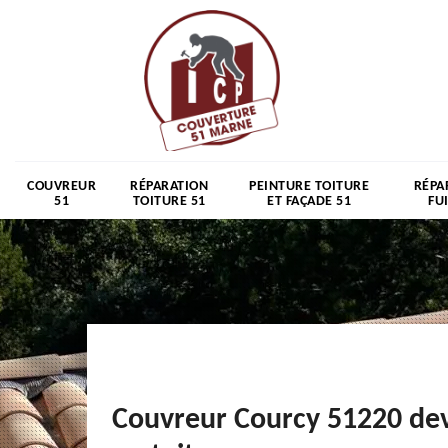
COUVREUR
RÉPARATION
PEINTURE TOITURE
RÉPA
51
TOITURE 51
ET FAÇADE 51
FU
Couvreur Courcy 51220 dev