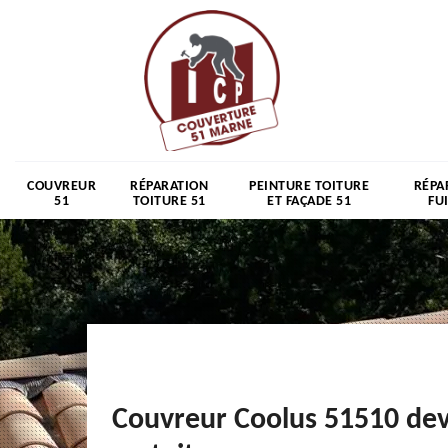
COUVREUR
RÉPARATION
PEINTURE TOITURE
RÉPA
51
TOITURE 51
ET FAÇADE 51
FU
Couvreur Coolus 51510 dev