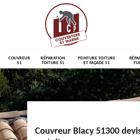
COUVREUR
RÉPARATION
PEINTURE TOITURE
RÉPA
51
TOITURE 51
ET FAÇADE 51
FU
Couvreur Blacy 51300 devi