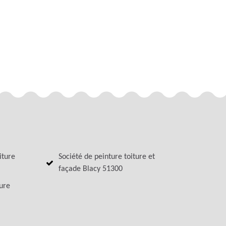
iture
Société de peinture toiture et
façade Blacy 51300
ture