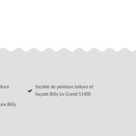
iture
Société de peinture toiture et
façade Billy Le Grand 51400
ure Billy