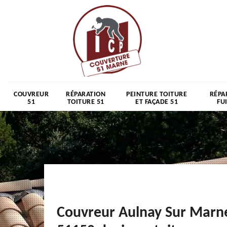
COUVREUR
RÉPARATION
PEINTURE TOITURE
RÉPA
51
TOITURE 51
ET FAÇADE 51
FU
Couvreur Aulnay Sur Marn