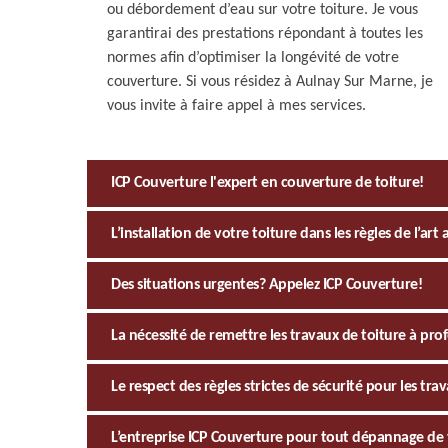
ou débordement d’eau sur votre toiture. Je vous
garantirai des prestations répondant à toutes les
normes afin d’optimiser la longévité de votre
couverture. Si vous résidez à Aulnay Sur Marne, je
vous invite à faire appel à mes services.
ICP Couverture l'expert en couverture de toiture!
L’installation de votre toiture dans les règles de l’ar
Des situations urgentes? Appelez ICP Couverture!
La nécessité de remettre les travaux de toiture à pro
Le respect des règles strictes de sécurité pour les tr
L’entreprise ICP Couverture pour tout dépannage de 